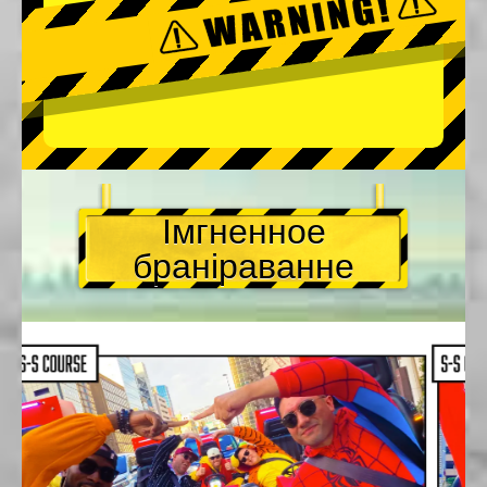
Імгненное
браніраванне