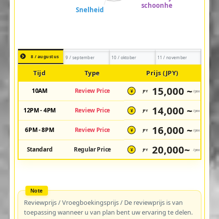
8 / augustus
9 / september
10 / oktober
11 / november
Tijd
Type
Prijs (JPY)
15,000 ~
10AM
Review Price
JPY
/pax
¥
14,000 ~
12PM - 4PM
Review Price
JPY
/pax
¥
16,000 ~
6PM - 8PM
Review Price
JPY
/pax
¥
20,000~
Standard
Regular Price
JPY
/pax
¥
Reviewprijs / Vroegboekingsprijs / De reviewprijs is van
toepassing wanneer u van plan bent uw ervaring te delen.