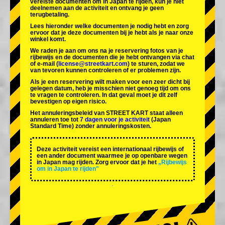
vereiste documenten om in Japan te rijden, kun je niet
deelnemen aan de activiteit en ontvang je geen
terugbetaling.
Lees hieronder welke documenten je nodig hebt en zorg
ervoor dat je deze documenten bij je hebt als je naar onze
winkel komt.
We raden je aan om ons na je reservering fotos van je
rijbewijs en de documenten die je hebt ontvangen via chat
of e-mail (
license@streetkart.com
) te sturen, zodat we
van tevoren kunnen controleren of er problemen zijn.
Als je een reservering wilt maken voor een zeer dicht bij
gelegen datum, heb je misschien niet genoeg tijd om ons
te vragen te controleren. In dat geval moet je dit zelf
bevestigen op eigen risico.
Het annuleringsbeleid van STREET KART staat alleen
annuleren toe tot
7 dagen voor je activiteit
(Japan
Standard Time) zonder annuleringskosten.
Deze activiteit vereist een internationaal rijbewijs of
een ander document waarmee je op openbare wegen
in Japan mag rijden. Zorg ervoor dat je het
„Rijbewijs
om in Japan te rijden"