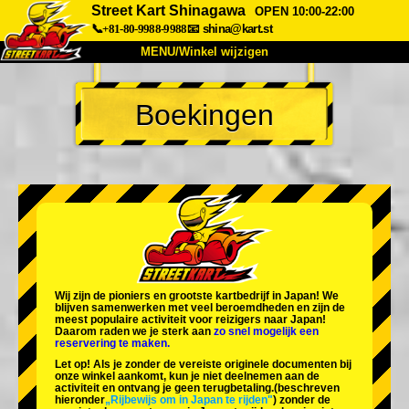
Street Kart Shinagawa
OPEN 10:00-22:00
📞+81-80-9988-9988
📧
shina@kart.st
MENU/Winkel wijzigen
TOP
Boekingen
Over
Specificaties
Prijzen
Toegang
Ervaringen
FAQ
Bedrijf
Boekingen
Winkel wijzigen
Tokyo Shinagawa
Tokyo Akihabara#1
Tokyo Akihabara#2
Tokyo Shibuya
Wij zijn de
pioniers
en
grootste kartbedrijf
in Japan! We
Tokyo Shibuya Annex
Tokyo Bay
blijven samenwerken met
veel beroemdheden
en zijn de
meest populaire activiteit
voor reizigers naar Japan!
Daarom raden we je sterk aan
zo snel mogelijk een
Tokyo Asakusa
Osaka
reservering te maken.
Let op! Als je zonder de vereiste originele documenten bij
Okinawa
onze winkel aankomt, kun je niet deelnemen aan de
activiteit en ontvang je geen terugbetaling.
(beschreven
hieronder
„Rijbewijs om in Japan te rijden"
) zonder de