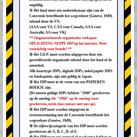
ongeldig.
① Het land moet een ondertekenaar zijn van de
Conventie betreffende het wegverkeer (Genève, 1949)
erkend door de VN.
(AAA voor VS, CAA voor Canada, AAA voor
Australië, AA voor VK)
** Ongeautoriseerde organisaties verkopen
OPLICHTING NEPPE IDP op het internet. Wees
voorzichtig voor fraude! **
② Het I.D.P. moet worden uitgegeven door een
gecertificeerde organisatie erkend door het land of de
autoriteit.
Alle kaarttype IDPs, digitale IDPs, enkel papier IDPs
en fotokopieën, zijn niet geldig in Japan.
③ Het IDP moet in de vorm van een PAPIEREN
BOEKJE zijn.
(De meeste geldige IDPs hebben "1949" geschreven
op de omslag.
Als "1968" op de omslag staat
geschreven, neem dan contact met ons op).
④ Het IDP moet worden uitgegeven in
overeenstemming met de Conventie betreffende het
wegverkeer (Genève, 1949).
⑤ De rijbewijscategorie van het IDP moet worden
geschreven als A, B, C, D, of E.