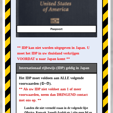
Paspoort
** IDP kan niet worden uitgegeven in Japan. U
moet het IDP in uw thuisland verkrijgen
VOORDAT u naar Japan komt **
Internationaal rijbewijs (IDP) geldig in Japan
Het IDP moet voldoen aan ALLE volgende
voorwaarden (①~⑦).
** Als uw IDP niet voldoet aan 1 of meer
voorwaarden, neem dan DRINGEND contact
met ons op. **
Landen die niet vermeld staan in de volgende lijst
(Mexico, Koeweit, Saoedi-Arabië etc.) zijn geen lid en