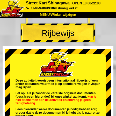
Street Kart Shinagawa
OPEN 10:00-22:00
📞+81-80-9988-9988
📧
shina@kart.st
MENU/Winkel wijzigen
TOP
Rijbewijs
Over
Specificaties
Prijzen
Toegang
Ervaringen
FAQ
Bedrijf
Boekingen
Winkel wijzigen
Tokyo Shinagawa
Tokyo Akihabara#1
Tokyo Akihabara#2
Tokyo Shibuya
Deze activiteit vereist een internationaal rijbewijs of een
ander document waarmee je op openbare wegen in Japan
Tokyo Shibuya Annex
Tokyo Bay
mag rijden.
Let op! Als je zonder de vereiste originele documenten
Tokyo Asakusa
Osaka
(beschreven hieronder) bij onze winkel aankomt,
kun je
niet deelnemen aan de activiteit
en
ontvang je geen
terugbetaling
.
Okinawa
Lees hieronder welke documenten je nodig hebt en zorg
ervoor dat je deze documenten bij je hebt als je naar onze