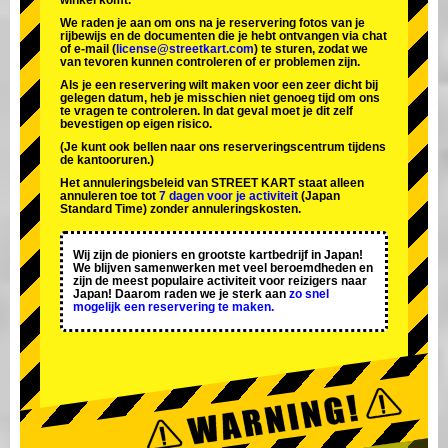
winkel komt.
We raden je aan om ons na je reservering fotos van je
rijbewijs en de documenten die je hebt ontvangen via chat
of e-mail (
license@streetkart.com
) te sturen, zodat we
van tevoren kunnen controleren of er problemen zijn.
Als je een reservering wilt maken voor een zeer dicht bij
gelegen datum, heb je misschien niet genoeg tijd om ons
te vragen te controleren. In dat geval moet je dit zelf
bevestigen op eigen risico.
(Je kunt ook bellen naar ons reserveringscentrum tijdens
de kantooruren.)
Het annuleringsbeleid van STREET KART staat alleen
annuleren toe tot
7 dagen voor je activiteit
(Japan
Standard Time) zonder annuleringskosten.
Wij zijn de
pioniers
en
grootste kartbedrijf
in Japan!
We blijven samenwerken met
veel beroemdheden
en
zijn de
meest populaire activiteit
voor reizigers naar
Japan! Daarom raden we je sterk aan
zo snel
mogelijk een reservering te maken.