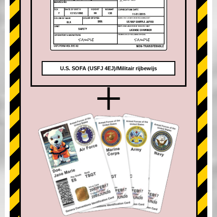
U.S. SOFA (USFJ 4EJ)/Militair rijbewijs
+