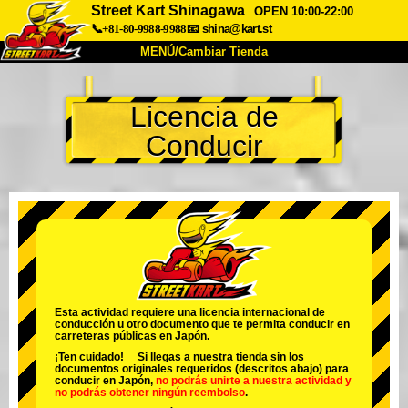
Street Kart Shinagawa
OPEN 10:00-22:00
📞+81-80-9988-9988
📧
shina@kart.st
MENÚ/Cambiar Tienda
INICIO
Licencia de
Acerca de
Especificaciones
Precios
Conducir
Acceso
Testimonios
Preguntas Frecuentes
Empresa
Reservas
Cambiar Tienda
Tokyo Shinagawa
Tokyo Akihabara#1
Tokyo Akihabara#2
Tokyo Shibuya
Tokyo Shibuya Annex
Tokyo Bay
Esta actividad requiere una licencia internacional de
conducción u otro documento que te permita conducir en
Tokyo Asakusa
Osaka
carreteras públicas en Japón.
¡Ten cuidado! Si llegas a nuestra tienda sin los
Okinawa
documentos originales requeridos (descritos abajo) para
conducir en Japón,
no podrás unirte a nuestra actividad
y
no podrás obtener ningún reembolso
.