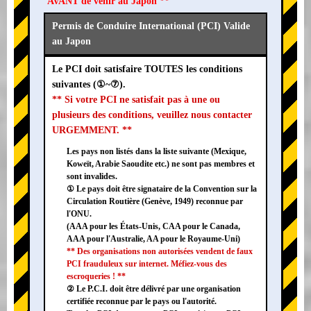
AVANT de venir au Japon **
Permis de Conduire International (PCI) Valide
au Japon
Le PCI doit satisfaire TOUTES les conditions
suivantes (①~⑦).
** Si votre PCI ne satisfait pas à une ou
plusieurs des conditions, veuillez nous contacter
URGEMMENT. **
Les pays non listés dans la liste suivante (Mexique,
Koweït, Arabie Saoudite etc.) ne sont pas membres et
sont invalides.
① Le pays doit être signataire de la Convention sur la
Circulation Routière (Genève, 1949) reconnue par
l'ONU.
(AAA pour les États-Unis, CAA pour le Canada,
AAA pour l'Australie, AA pour le Royaume-Uni)
** Des organisations non autorisées vendent de faux
PCI frauduleux sur internet. Méfiez-vous des
escroqueries ! **
② Le P.C.I. doit être délivré par une organisation
certifiée reconnue par le pays ou l'autorité.