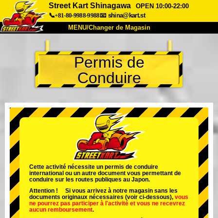
Street Kart Shinagawa
OPEN 10:00-22:00
📞+81-80-9988-9988
📧
shina@kart.st
MENU/Changer de Magasin
ACCUEIL
Permis de
À Propos
Caractéristiques
Tarifs
Conduire
Accès
Avis
FAQ
Entreprise
Réservation
Changer de Magasin
Tokyo Shinagawa
Tokyo Akihabara#1
Tokyo Akihabara#2
Tokyo Shibuya
Tokyo Shibuya Annexe
Baie de Tokyo
Cette activité nécessite un permis de conduire
international ou un autre document vous permettant de
Tokyo Asakusa
Osaka
conduire sur les routes publiques au Japon.
Attention ! Si vous arrivez à notre magasin sans les
Okinawa
documents originaux nécessaires (voir ci-dessous),
vous
ne pourrez pas participer à l'activité
et
vous ne recevrez
aucun remboursement
.