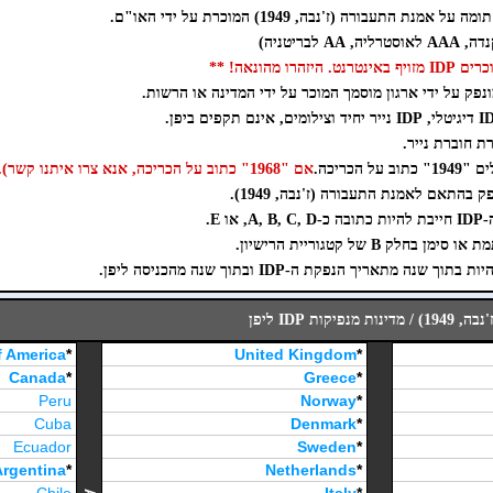
 התעבורה (ז'נבה, 1949) המוכרת על ידי האו"ם.
ו מהונאה! **
אם "1968" כתוב על הכריכה, אנא צרו איתנו קשר).
 E.
ה מתאריך הנפקת ה-IDP ובתוך שנה מהכניסה ליפן.
ות IDP ליפן
f America
*
United Kingdom
*
Canada
*
Greece
*
Peru
Norway
*
Cuba
Denmark
*
Ecuador
Sweden
*
Argentina
*
Netherlands
*