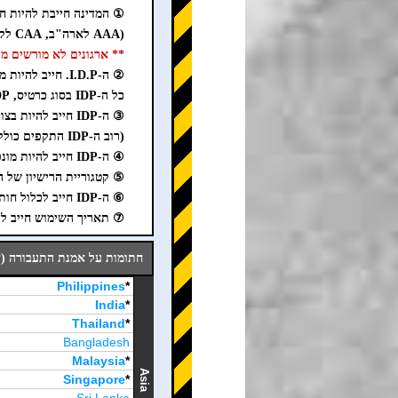
① המדינה חייבת להיות חתומה על אמנת
(AAA לארה"ב, CAA לקנדה, AAA לאוסטרליה, AA לבריטניה)
** ארגונים לא מורשים מוכרים IDP מזויף באינטרנט. היזהר
② ה-I.D.P. חייב להיות מונפק על ידי ארגון מוסמך המוכר על ידי המדינה או הרשות.
כל ה-IDP בסוג כרטיס, IDP דיגיטלי, IDP נייר יחיד וצילומים, אינם תקפים ביפן.
③ ה-IDP חייב להיות בצורת חוברת נייר.
(רוב ה-IDP התקפים כוללים "1949" כתוב על הכריכה.
④ ה-IDP חייב להיות מונפק בהתאם לאמנת התעבורה (ז'נבה, 1949).
⑤ קטגוריית הרישיון של ה-IDP חייבת להיות כתובה כ-A, B, C, D, או
⑥ ה-IDP חייב לכלול חותמת או סימן בחלק B של קטגוריית הרישיון.
⑦ תאריך השימוש חייב להיות בתוך שנ
חתומות על אמנת התעבורה (ז'נבה, 1949) / מדינות מנפיק
Philippines
*
India
*
Thailand
*
Bangladesh
Malaysia
*
Asia
Singapore
*