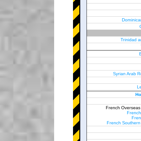
Dominica
Trinidad 
Syrian Arab R
L
United Arab Em
Ho
French Overseas T
French
Fren
French Southern 