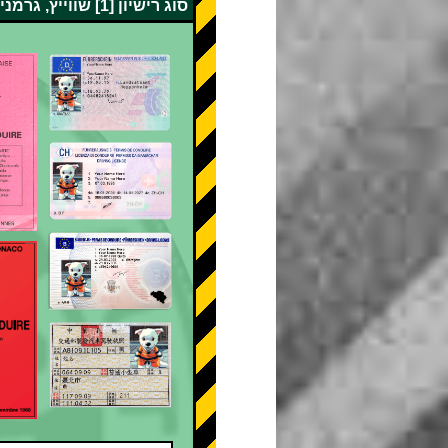
סוג רישיון [1] שווייץ, גרמניה, צרפת, בלגיה, מונקו, טייוואן