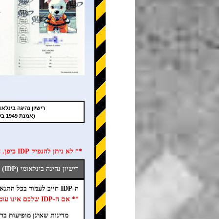
רישיון נהיגה בינלאומי (
(אמנת 1949 בלבד)
** לא ניתן להנפיק IDP ביפן. חובה להשיג את ה-IDP במדינת הלידה לפני הגעה ליפן **
רישיון נהיגה בינלאומי (IDP) תקף ביפן
ה-IDP חייב לעמוד בכל התנאים הבאים (①~⑦).
** אם ה-IDP שלכם אינו עומד בתנאי אחד או יותר, אנא צרו איתנו קשר בדחיפות. **
מדינות שאינן מופיעות ברש