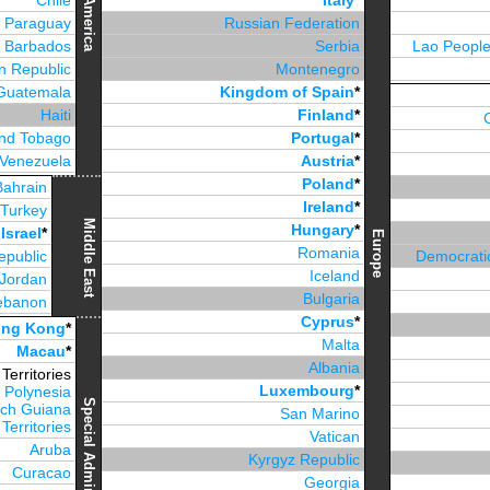
Chile
Italy
*
America
Paraguay
Russian Federation
Barbados
Serbia
Lao People
n Republic
Montenegro
Guatemala
Kingdom of Spain
*
Haiti
Finland
*
and Tobago
Portugal
*
Venezuela
Austria
*
Jamaica
Poland
*
Bahrain
Ireland
*
Turkey
Middle East
Hungary
*
Israel
*
Europe
Romania
epublic
Democratic
Iceland
Jordan
Bulgaria
ebanon
Cyprus
*
irates
*
ng Kong
*
Malta
Macau
*
Albania
erritories
Luxembourg
*
 Polynesia
ch Guiana
San Marino
Territories
Vatican
Aruba
Kyrgyz Republic
Curacao
Georgia