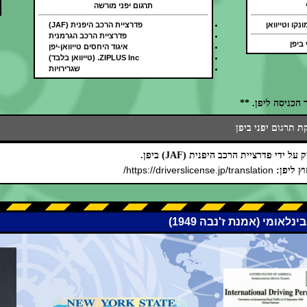
תרגום יפני מורשה
נקו וטייוואן
פדרציית הרכב היפנית (JAF)
פדרציית הרכב הגרמנית
 ביפן
איגוד היחסים טייוואן-יפן
ZIPLUS Inc. (טייוואן בלבד)
שגרירויות
הכניסה ליפן. **
 תרגום יפני ביפן
ידי פדרציית הרכב היפנית (JAF) ביפן.
https://driverslicense.jp/translation/
ץ ליפן: