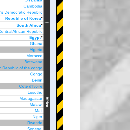
Sri Lanka
Cambodia
's Democratic Republic
Republic of Korea
*
Brunei Darussalam
South Africa
*
Central African Republic
Egypt
*
Ghana
Algeria
Morocco
Botswana
 Republic of the congo
Congo
Benin
Cote d'Ivoire
Lesotho
Madagascar
Africa
Malawi
Mali
Niger
Rwanda
Senegal