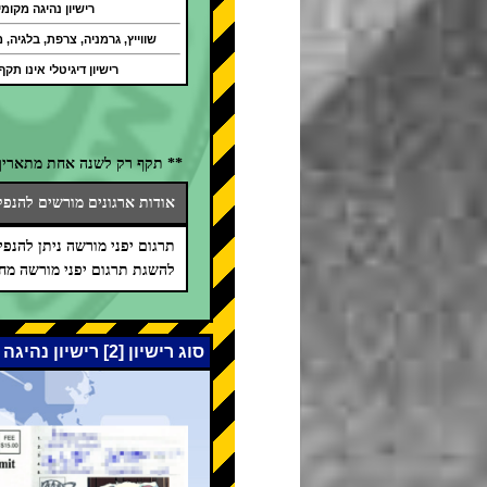
רישיון נהיגה מקומי
שווייץ, גרמניה, צרפת, בלגיה, מו
רישיון דיגיטלי אינו תקף
** תקף רק לשנה אחת מתאריך 
אודות ארגונים מורשים להנפקת
תרגום יפני מורשה ניתן להנפיק על 
להשגת תרגום יפני מורשה מחו
סוג רישיון [2] רישיון נהיגה בינלאומי (אמנת ז'נבה 1949)